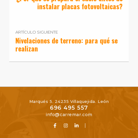
instalar placas fotovoltaicas?
ARTÍCULO SIGUIENTE
Nivelaciones de terreno: para qué se
realizan
Marqués 5. 24235 Villaquejida. León
696 495 557
info@carremar.com