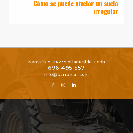
Cómo se puede nivelar un suelo
irregular
Marqués 5. 24235 Villaquejida. León
696 495 557
info@carremar.com