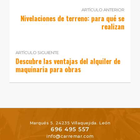
ARTÍCULO ANTERIOR
Nivelaciones de terreno: para qué se
realizan
ARTÍCULO SIGUIENTE
Descubre las ventajas del alquiler de
maquinaria para obras
Marqués 5. 24235 Villaquejida. León
696 495 557
info@carremar.com